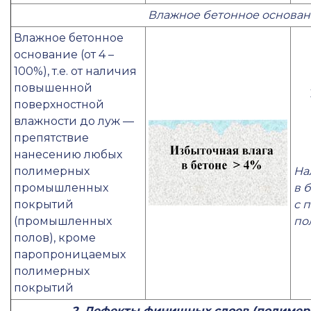
Влажное бетонное основа
Влажное бетонное
основание (от 4 –
100%), т.е. от наличия
повышенной
поверхностной
влажности до луж —
препятствие
нанесению любых
полимерных
На
промышленных
в 
покрытий
с 
(промышленных
по
полов), кроме
паропроницаемых
полимерных
покрытий
2. Дефекты финишных слоев (полимер