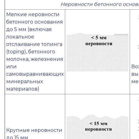
Неровности бетонного основ
Мелкие неровности
бетонного основания
до 5 мм (включая
локальное
отслаивание топинга
(toping), бетонного
молочка, железнения
или
Во
самовыравнивающих
вы
минеральных
ме
материалов)
Крупные неровности
до 15 мм