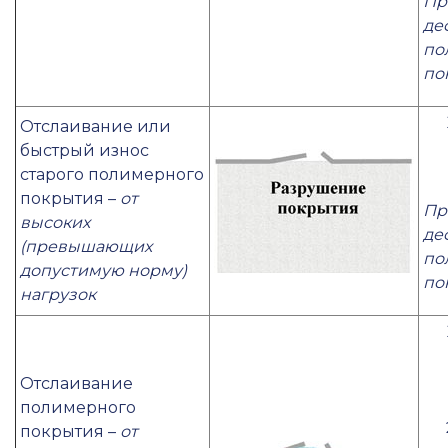
Пр
де
по
по
Отслаивание или
быстрый износ
старого полимерного
покрытия –
от
Пр
высоких
де
(превышающих
по
допустимую норму)
по
нагрузок
Отслаивание
полимерного
покрытия –
от