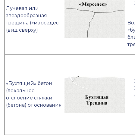
Лучевая или
звездообразная
трещина («мэрседес
Во
(вид сверху)
«б
бл
тр
«Бухтящий» бетон
(локальное
отслоение стяжки
(бетона) от основания