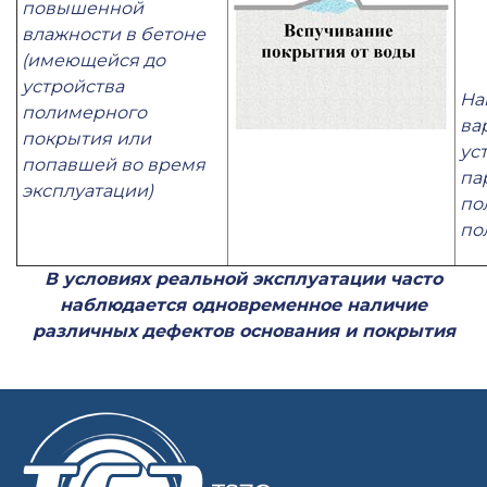
повышенной
влажности в бетоне
(имеющейся до
устройства
На
полимерного
ва
покрытия или
ус
попавшей во время
па
эксплуатации)
по
по
В условиях реальной эксплуатации часто
наблюдается одновременное наличие
различных дефектов основания и покрытия