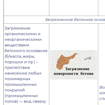
Загрязненное бетонное осно
Загрязнение
органическими и
неорганическими
веществами
бетонного основания
(б/масла, жиры,
порошки и пр.) –
препятствие
нанесению любых
полимерных
промышленных
Во
покрытий
ко
(промышленных
сп
полов) — вид сверху