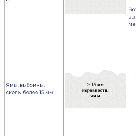
Во
вы
ме
Ямы, выбоины,
сколы более 15 мм