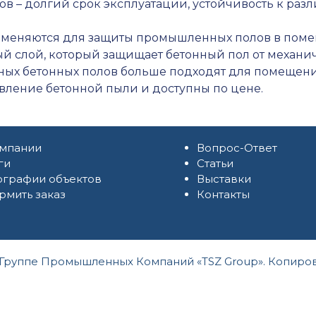
в – долгий срок эксплуатации, устойчивость к ра
меняются для защиты промышленных полов в поме
й слой, который защищает бетонный пол от механи
х бетонных полов больше подходят для помещени
вление бетонной пыли и доступны по цене.
омпании
Вопрос-Ответ
ги
Статьи
ографии объектов
Выставки
мить заказ
Контакты
 Группе Промышленных Компаний «TSZ Group». Копиров