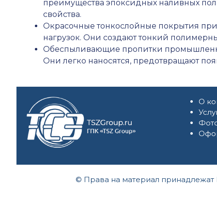
преимущества эпоксидных наливных поло
свойства.
Окрасочные тонкослойные покрытия при
нагрузок. Они создают тонкий полимерны
Обеспыливающие пропитки промышленны
Они легко наносятся, предотвращают поя
О к
Услу
Фот
Офор
© Права на материал принадлежат