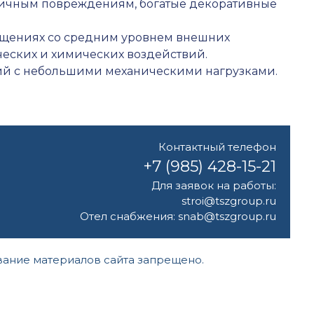
зличным повреждениям, богатые декоративные
щениях со средним уровнем внешних
ческих и химических воздействий.
й с небольшими механическими нагрузками.
Контактный телефон
+7 (985) 428-15-21
Для заявок на работы:
stroi@tszgroup.ru
Отел снабжения:
snab@tszgroup.ru
ание материалов сайта запрещено.